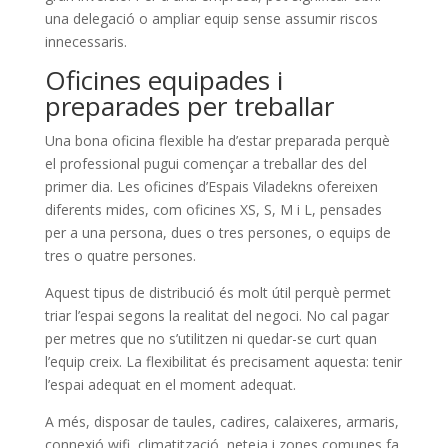
una delegació o ampliar equip sense assumir riscos
innecessaris.
Oficines equipades i
preparades per treballar
Una bona oficina flexible ha d’estar preparada perquè
el professional pugui començar a treballar des del
primer dia. Les oficines d’Espais Viladekns ofereixen
diferents mides, com oficines XS, S, M i L, pensades
per a una persona, dues o tres persones, o equips de
tres o quatre persones.
Aquest tipus de distribució és molt útil perquè permet
triar l’espai segons la realitat del negoci. No cal pagar
per metres que no s’utilitzen ni quedar-se curt quan
l’equip creix. La flexibilitat és precisament aquesta: tenir
l’espai adequat en el moment adequat.
A més, disposar de taules, cadires, calaixeres, armaris,
connexió wifi, climatització, neteja i zones comunes fa