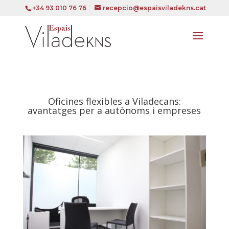
+34 93 010 76 76
recepcio@espaisviladekns.cat
Oficines flexibles a Viladecans:
avantatges per a autònoms i empreses