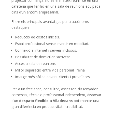
projectar confiança: no és el mateix reunir-se en una
cafeteria que fer-ho en una sala de reunions equipada,
dins d’un entorn empresarial.
Entre els principals avantatges per a autònoms
destaquen:
Reducció de costos inicials.
Espai professional sense invertir en mobiliari.
Connexió a internet i serveis inclosos.
Possibilitat de domiciliar l’activitat.
Accés a sala de reunions.
Millor separació entre vida personal i feina.
Imatge més sòlida davant clients i proveïdors.
Per a un freelance, consultor, assessor, dissenyador,
comercial, tècnic o professional independent, disposar
d’un
despatx flexible a Viladecans
pot marcar una
gran diferència en productivitat i credibilitat.